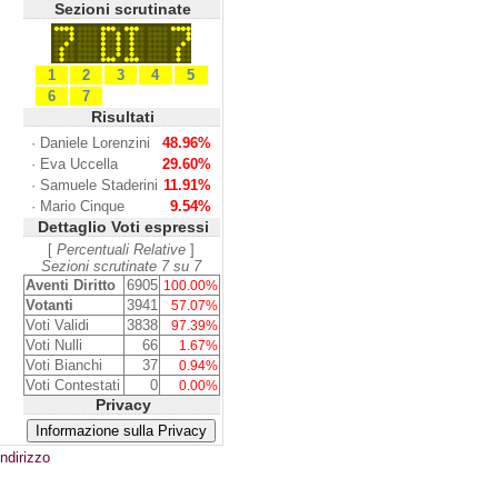
Sezioni scrutinate
1
2
3
4
5
6
7
Risultati
·
Daniele Lorenzini
48.96%
·
Eva Uccella
29.60%
·
Samuele Staderini
11.91%
·
Mario Cinque
9.54%
Dettaglio Voti espressi
[
Percentuali Relative
]
Sezioni scrutinate 7 su 7
Aventi Diritto
6905
100.00%
Votanti
3941
57.07%
Voti Validi
3838
97.39%
Voti Nulli
66
1.67%
Voti Bianchi
37
0.94%
Voti Contestati
0
0.00%
Privacy
ndirizzo