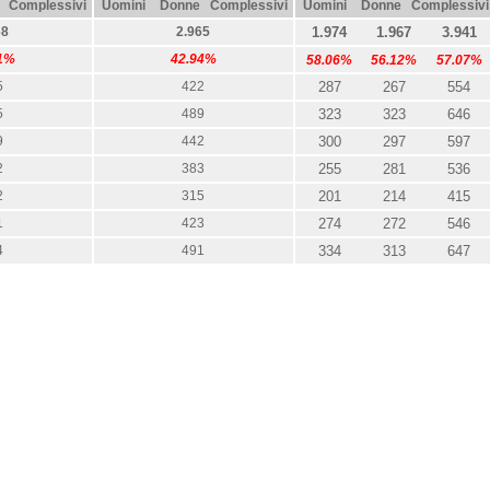
Complessivi
Uomini
Donne
Complessivi
Uomini
Donne
Complessivi
68
2.965
1.974
1.967
3.941
1%
42.94%
58.06%
56.12%
57.07%
5
422
287
267
554
5
489
323
323
646
9
442
300
297
597
2
383
255
281
536
2
315
201
214
415
1
423
274
272
546
4
491
334
313
647