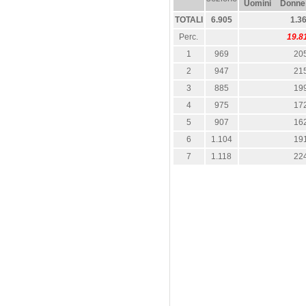
Uomini
Donne
TOTALI
6.905
1.3
Perc.
19.8
1
969
20
2
947
21
3
885
19
4
975
17
5
907
16
6
1.104
19
7
1.118
22