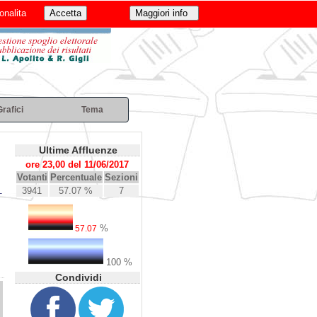
onalita
Grafici
Tema
Ultime Affluenze
ore 23,00 del 11/06/2017
Votanti
Percentuale
Sezioni
3941
57.07 %
7
%
57.07
100 %
Condividi