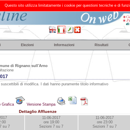
Questo sito utilizza limitatamente i cookie per questioni tecniche e di funzi
i
Elezioni
Informazioni
Risultati
une di Rignano sull'Arno
ultazione
2017
 suscettibili di modifica. I dati hanno puramente titolo informativo
e Grafica
Versione Stampa
Dettaglio Affluenze
2017
11-06-2017
11-06-2017
2:00
ore 19:00
ore 23:00
7 su 7
Sezioni 7 su 7
Sezioni 7 su 7