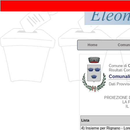
Home
Comun
Comune di
C
Risultati Co
Comunali
Dati Provviso
PROIEZIONE 
LA 
IL
Lista
4) Insieme per Rignano - Lor