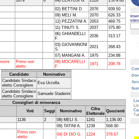
1879
8
04) CERTOSI G.
2126
1,879.00
02) BETTINI D.
2076
939.50
09) MELI M.
2070
626.33
Inser
inter
12) PEZZATINI A.
2053
469.75
11) TINUTI S.
2037
375.80
06) GHIANDELLI
2036
313.17
F.
03) GIOVANNONI
2021
268.43
S.
07) MANGANI A.
1975
234.88
enzini
Primo non
08) MOCARELLI
1971
208.78
eletto
F.
Com
Candidato
Nominativo
Dove
Candidato Sindaco
Serv
Eva Uccella
eletto Consigliere
Nume
Candidato Sindaco
Samuele Staderini
eletto Consigliere
Lis
Consiglieri di minoranza
Lis
Cifra
Ca
Voti
Seggi
Nominativo
Quozienti
Elettorale
Tut
1136
2
08) MELI S.
1241
1,136.00
09) TATINI A.
1239
568.00
Primo non
04) DI DIO G.
1224
378.67
eletto