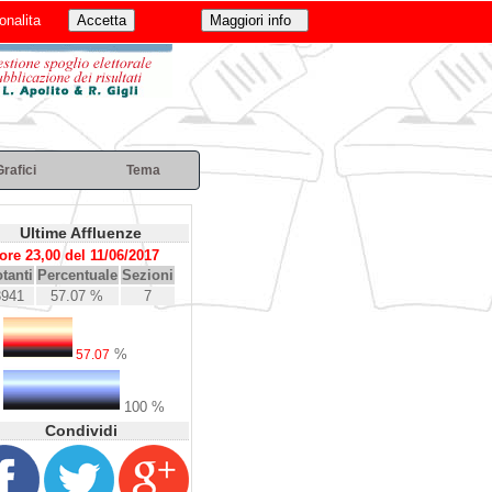
onalita
Grafici
Tema
Ultime Affluenze
ore 23,00 del 11/06/2017
tanti
Percentuale
Sezioni
3941
57.07 %
7
%
57.07
100 %
Condividi