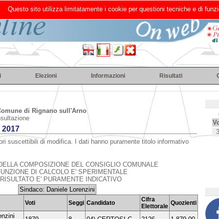
Questo sito utilizza limitatamente i cookie per questioni tecniche e di funzi
i
Elezioni
Informazioni
Risultati
omune di Rignano sull'Arno
nsultazione
Vo
 2017
ri suscettibili di modifica. I dati hanno puramente titolo informativo
DELLA COMPOSIZIONE DEL CONSIGLIO COMUNALE
FUNZIONE DI CALCOLO E' SPERIMENTALE
 RISULTATO E' PURAMENTE INDICATIVO
Sindaco: Daniele Lorenzini
Cifra
Voti
Seggi
Candidato
Quozienti
Elettorale
enzini