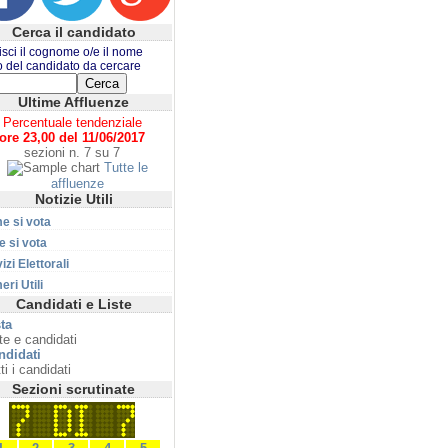
Cerca il candidato
isci il cognome o/e il nome
o del candidato da cercare
Ultime Affluenze
Percentuale tendenziale
ore 23,00 del 11/06/2017
sezioni n. 7 su 7
Tutte le
affluenze
Notizie Utili
e si vota
 si vota
izi Elettorali
ri Utili
Candidati e Liste
ta
te e candidati
ndidati
ti i candidati
Sezioni scrutinate