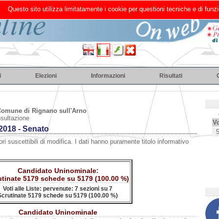
Questo sito utilizza limitatamente i cookie per questioni tecniche e di funzi
i
Elezioni
Informazioni
Risultati
omune di Rignano sull'Arno
nsultazione
Vo
 2018 - Senato
ri suscettibili di modifica. I dati hanno puramente titolo informativo
Candidato Uninominale:
utinate 5179 schede su 5179 (100.00 %)
Voti alle Liste: pervenute: 7 sezioni su 7
Scrutinate 5179 schede su 5179 (100.00 %)
Candidato Uninominale