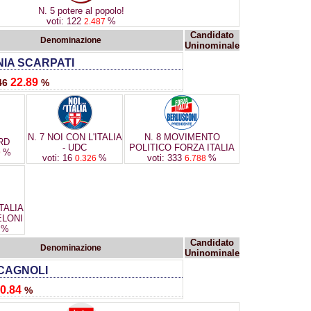
N. 5 potere al popolo!
voti: 122
%
2.487
Candidato
Denominazione
Uninominale
IA SCARPATI
22.89
146
%
N. 7 NOI CON L'ITALIA
N. 8 MOVIMENTO
RD
- UDC
POLITICO FORZA ITALIA
%
9
voti: 16
%
voti: 333
%
0.326
6.788
ITALIA
ELONI
%
2
Candidato
Denominazione
Uninominale
 CAGNOLI
0.84
%