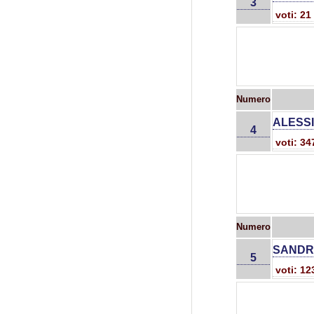
3
voti: 21
Numero
ALESSI
4
voti: 3
Numero
SANDR
5
voti: 1