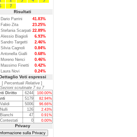
1
2
3
4
5
6
7
Risultati
Dario Parrini
41.83%
Fabio Zita
23.25%
Stefania Scarpati
22.89%
Alessio Biagioli
6.93%
Sandro Targetti
2.46%
Silvia Cagnoli
0.84%
Antonella Gialli
0.68%
Moreno Nenci
0.46%
Massimo Finetti
0.42%
Laura Novi
0.24%
Dettaglio Voti espressi
[
Percentuali Relative
]
Sezioni scrutinate 7 su 7
ti Diritto
6244
100.00%
nti
5179
82.94%
Validi
5006
96.66%
Nulli
126
2.43%
 Bianchi
47
0.91%
 Contestati
0
0.00%
Privacy