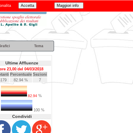
onalita
Grafici
Tema
Ultime Affluenze
ore 23,00 del 04/03/2018
tanti
Percentuale
Sezioni
5179
82.94 %
7
%
82.94
100 %
Condividi