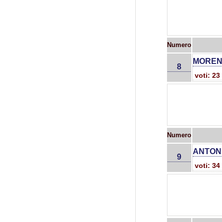
Numero
MOREN
8
voti: 23
Numero
ANTONE
9
voti: 34