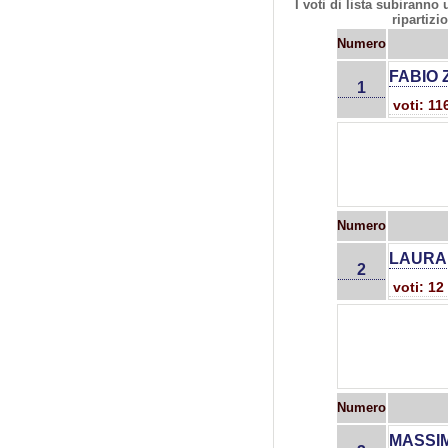
I voti di lista subiranno
ripartizi
Numero
FABIO 
1
voti: 1
Numero
LAURA
2
voti: 12
Numero
MASSIM