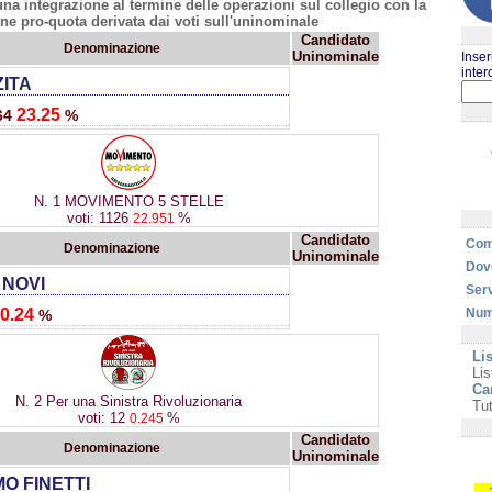
 una integrazione al termine delle operazioni sul collegio con la
one pro-quota derivata dai voti sull'uninominale
Candidato
Denominazione
Uninominale
Inser
inter
ZITA
23.25
164
%
N. 1 MOVIMENTO 5 STELLE
voti: 1126
%
22.951
Candidato
Com
Denominazione
Uninominale
Dove
 NOVI
Serv
0.24
Nume
%
Lis
Lis
Ca
N. 2 Per una Sinistra Rivoluzionaria
Tut
voti: 12
%
0.245
Candidato
Denominazione
Uninominale
O FINETTI