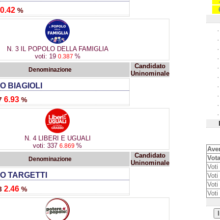
0.42
%
·
·
N. 3 IL POPOLO DELLA FAMIGLIA
·
voti: 19
%
0.387
·
Candidato
·
Denominazione
Uninominale
·
O BIAGIOLI
·
·
6.93
47
%
·
·
N. 4 LIBERI E UGUALI
voti: 337
%
6.869
Aven
Candidato
Vota
Denominazione
Uninominale
Voti 
O TARGETTI
Voti 
Voti
2.46
23
%
Voti