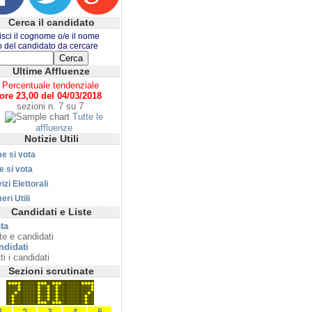
Cerca il candidato
isci il cognome o/e il nome
o del candidato da cercare
Ultime Affluenze
Percentuale tendenziale
ore 23,00 del 04/03/2018
sezioni n. 7 su 7
Tutte le
affluenze
Notizie Utili
e si vota
 si vota
izi Elettorali
ri Utili
Candidati e Liste
ta
te e candidati
ndidati
ti i candidati
Sezioni scrutinate