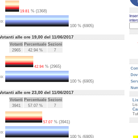
% (1368)
19.81
Inser
inter
to:
100 % (6905)
Votanti alle ore 19,00 del 11/06/2017
Votanti
Percentuale
Sezioni
2965
42.94 %
7
% (2965)
42.94
Com
Dove
to:
100 % (6905)
Serv
Nume
Votanti alle ore 23,00 del 11/06/2017
Votanti
Percentuale
Sezioni
Lis
Lis
3941
57.07 %
7
Ca
Tut
% (3941)
57.07
to:
100 % (6905)