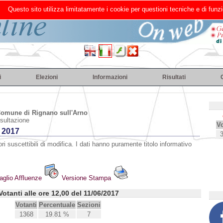
Questo sito utilizza limitatamente i cookie per questioni tecniche e di funzi
i
Elezioni
Informazioni
Risultati
omune di Rignano sull'Arno
nsultazione
Vo
 2017
ri suscettibili di modifica. I dati hanno puramente titolo informativo
aglio Affluenze
Versione Stampa
Votanti alle ore 12,00 del 11/06/2017
Votanti
Percentuale
Sezioni
1368
19.81 %
7