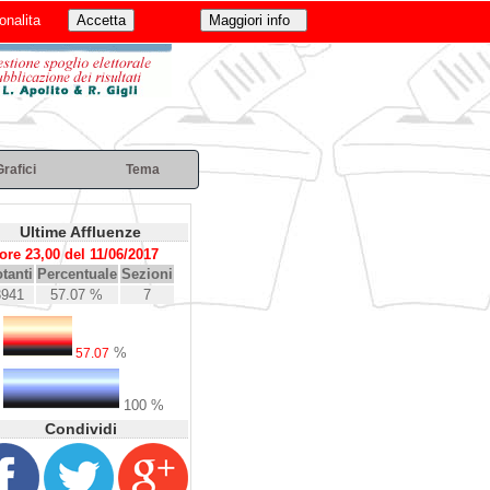
onalita
Grafici
Tema
Ultime Affluenze
ore 23,00 del 11/06/2017
tanti
Percentuale
Sezioni
3941
57.07 %
7
%
57.07
100 %
Condividi