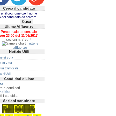
Cerca il candidato
isci il cognome o/e il nome
o del candidato da cercare
Ultime Affluenze
Percentuale tendenziale
ore 23,00 del 11/06/2017
sezioni n. 7 su 7
Tutte le
affluenze
Notizie Utili
e si vota
 si vota
izi Elettorali
ri Utili
Candidati e Liste
ta
te e candidati
ndidati
ti i candidati
Sezioni scrutinate