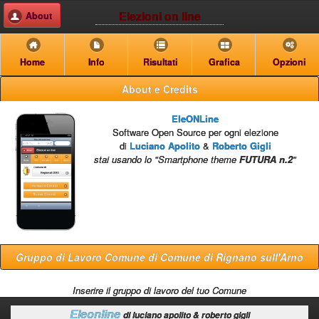
Elezioni on line
About
Home
Info
Risultati
Grafica
Opzioni
About e Credits
EleONLine
Software Open Source per ogni elezione
di
Luciano Apolito
&
Roberto Gigli
stai usando lo "Smartphone theme
FUTURA n.2
"
Gruppo di Lavoro Comune di Comune di Rignano sull'Arno
Inserire il gruppo di lavoro del tuo Comune
Eleonline
di luciano apolito & roberto gigli