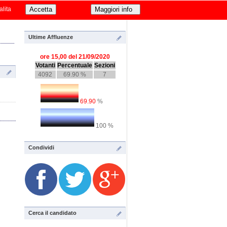
i
by luciano apolito & roberto gigli
alita
Ultime Affluenze
ore 15,00 del 21/09/2020
Votanti
Percentuale
Sezioni
4092
69.90 %
7
69.90
%
100 %
Condividi
Cerca il candidato