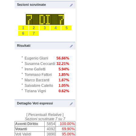
Sezioni scrutinate
1
2
3
4
5
6
7
Risultati
·
Eugenio Giani
56.66%
·
Susanna Ceccardi
32.21%
·
Irene Galletti
5.94%
·
Tommaso Fattori
1.85%
·
Marco Barzanti
1.67%
·
Salvatore Catello
1.05%
·
Tiziana Vigni
0.62%
Dettaglio Voti espressi
[
Percentuali Relative
]
Sezioni scrutinate 7 su 7
Aventi Diritto
5854
100.00%
Votanti
4092
69.90%
Voti Validi
3890
95.06%