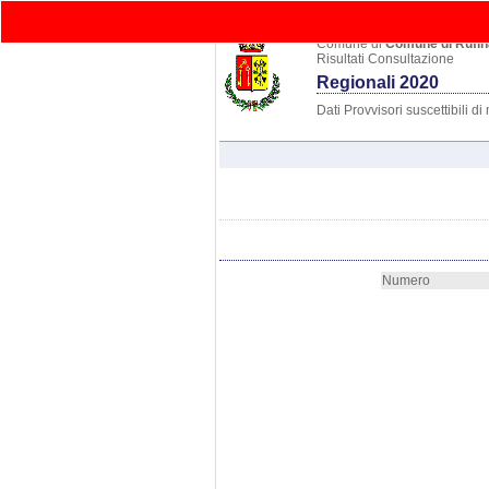
elebook
Home
Comuni
Ele
Comune di
Comune di Rufin
Risultati Consultazione
Regionali 2020
Dati Provvisori suscettibili d
Numero