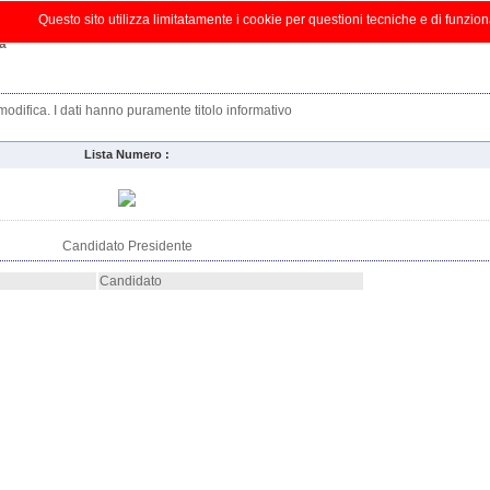
zioni
Informazioni
Risultati
Grafici
Tema
Opzion
Questo sito utilizza limitatamente i cookie per questioni tecniche e di funzion
a
i modifica. I dati hanno puramente titolo informativo
Lista Numero :
Candidato Presidente
Candidato