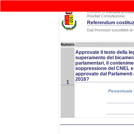
elebook
Home
Comuni
Ele
Comune di
Comune di Rufi
Risultati Consultazione
Referendum costituz
Dati Provvisori suscettibili d
Numero
Approvate il testo della l
superamento del bicameral
parlamentari, il contenimen
soppressione del CNEL e la
approvato dal Parlamenti e 
2016?
1
Percentuale 