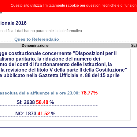
zioni
Informazioni
Risultati
Grafici
Tema
Opzion
Questo sito utilizza limitatamente i cookie per questioni tecniche e di funzion
na
ionale 2016
i modifica. I dati hanno puramente titolo informativo
Quesito Referendario
Denominazione
Sc
egge costituzionale concernente "Disposizioni per il
ismo paritario, la riduzione del numero dei
to dei costi di funzionamento delle istituzioni, la
 revisione del titolo V della parte II della Costituzione"
ubblicato nella Gazzetta Ufficiale n. 88 del 15 aprile
78.77%
assoluta delle affluenze alle ore 23,00:
SI: 2638
58.48
%
NO: 1873
41.52
%