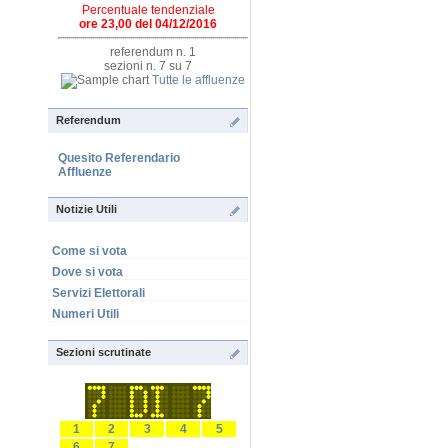
Percentuale tendenziale
ore 23,00 del 04/12/2016
referendum n. 1
sezioni n. 7 su 7
Tutte le affluenze
Referendum
Quesito Referendario
Affluenze
Notizie Utili
Come si vota
Dove si vota
Servizi Elettorali
Numeri Utili
Sezioni scrutinate
1
2
3
4
5
6
7