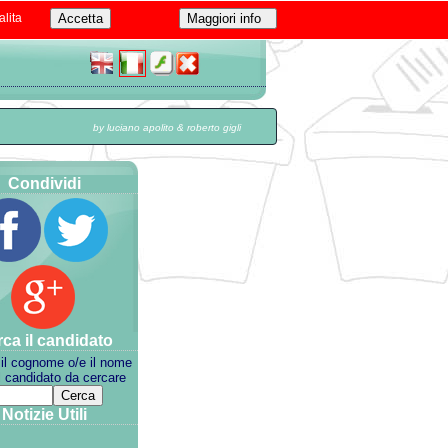
alita
by luciano apolito & roberto gigli
Condividi
ca il candidato
 il cognome o/e il nome
l candidato da cercare
Notizie Utili