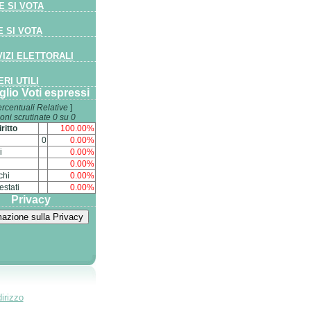
 SI VOTA
 SI VOTA
IZI ELETTORALI
RI UTILI
glio Voti espressi
rcentuali Relative
]
oni scrutinate 0 su 0
ritto
100.00%
0
0.00%
i
0.00%
0.00%
chi
0.00%
estati
0.00%
Privacy
irizzo