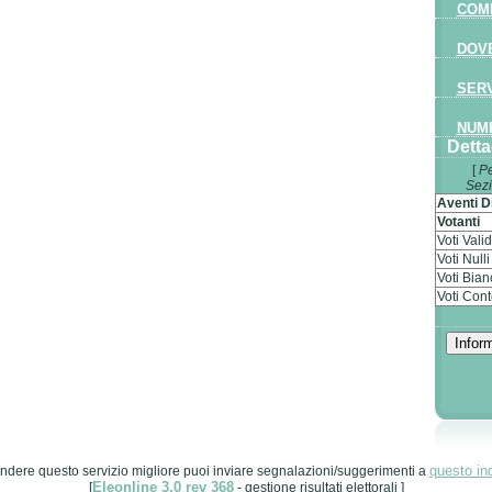
COME
DOVE
SERV
NUME
Detta
[
Pe
Sezi
Aventi Di
Votanti
Voti Valid
Voti Nulli
Voti Bian
Voti Cont
questo ind
ndere questo servizio migliore puoi inviare segnalazioni/suggerimenti a
Eleonline 3.0 rev 368
[
- gestione risultati elettorali ]