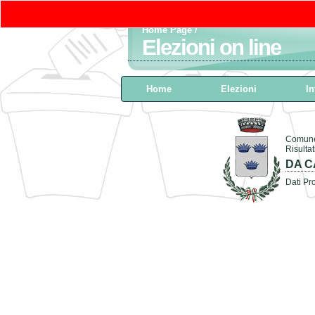
Home Page
/
Elezioni on line
Home
Elezioni
In
Comune
Risulta
DA 
Dati Pro