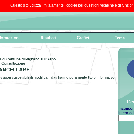
Questo sito utilizza limitatamente i cookie per questioni tecniche e di funzion
formazioni
Risultati
Grafici
Tema
 di
Comune di Rignano sull'Arno
ti Consultazione
CANCELLARE
vvisori suscettibili di modifica. I dati hanno puramente titolo informativo
Cer
Inserisci
intero de