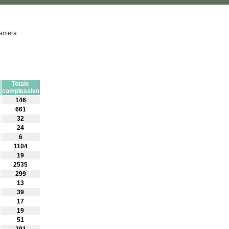
 Camera
Totale
complessivo
146
661
32
24
6
1104
19
2535
299
13
39
17
19
51