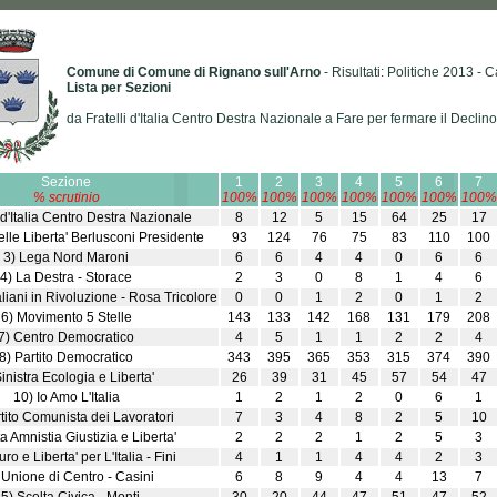
Comune di Comune di Rignano sull'Arno
- Risultati: Politiche 2013 -
Lista per Sezioni
da Fratelli d'Italia Centro Destra Nazionale a Fare per fermare il Declino
Sezione
1
2
3
4
5
6
7
% scrutinio
100%
100%
100%
100%
100%
100%
100%
i d'Italia Centro Destra Nazionale
8
12
5
15
64
25
17
lle Liberta' Berlusconi Presidente
93
124
76
75
83
110
100
3) Lega Nord Maroni
6
6
4
4
0
6
6
4) La Destra - Storace
2
3
0
8
1
4
6
aliani in Rivoluzione - Rosa Tricolore
0
0
1
2
0
1
2
6) Movimento 5 Stelle
143
133
142
168
131
179
208
7) Centro Democratico
4
5
1
1
2
2
4
8) Partito Democratico
343
395
365
353
315
374
390
Sinistra Ecologia e Liberta'
26
39
31
45
57
54
47
10) Io Amo L'Italia
1
2
1
2
0
6
1
tito Comunista dei Lavoratori
7
3
4
8
2
5
10
ta Amnistia Giustizia e Liberta'
2
2
2
1
2
5
3
ro e Liberta' per L'Italia - Fini
4
1
1
4
4
2
3
 Unione di Centro - Casini
6
8
9
4
4
13
7