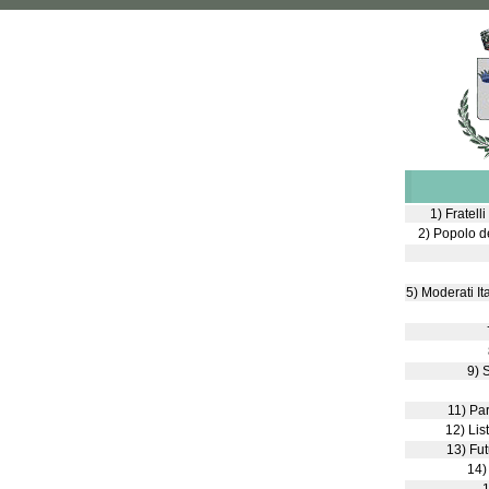
1) Fratell
2) Popolo de
5) Moderati It
9) 
11) Par
12) Lis
13) Futu
14)