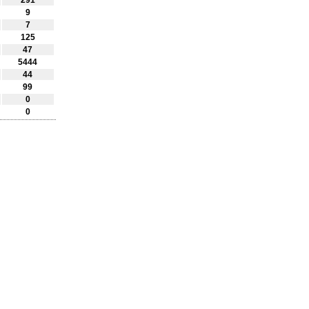
291
9
7
125
47
5444
44
99
0
0