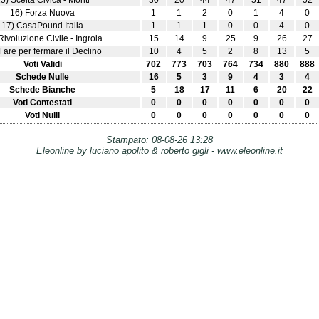
5) Scelta Civica - Monti
30
20
44
47
51
47
52
16) Forza Nuova
1
1
2
0
1
4
0
17) CasaPound Italia
1
1
1
0
0
4
0
Rivoluzione Civile - Ingroia
15
14
9
25
9
26
27
Fare per fermare il Declino
10
4
5
2
8
13
5
Voti Validi
702
773
703
764
734
880
888
Schede Nulle
16
5
3
9
4
3
4
Schede Bianche
5
18
17
11
6
20
22
Voti Contestati
0
0
0
0
0
0
0
Voti Nulli
0
0
0
0
0
0
0
Stampato: 08-08-26 13:28
Eleonline by luciano apolito & roberto gigli - www.eleonline.it