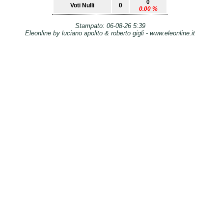
0
Voti Nulli
0
0.00 %
Stampato: 06-08-26 5:39
Eleonline by luciano apolito & roberto gigli - www.eleonline.it