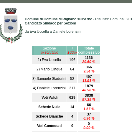
Comune di Comune di Rignano sull'Arno
- Risultati: Comunali 20
Candidato Sindaco per Sezioni
da Eva Uccella a Daniele Lorenzini
Sezione
7
Totale
% scrutinio
100%
complessivo
1136
1) Eva Uccella
196
29.60 %
366
2) Mario Cinque
64
9.54 %
457
3) Samuele Staderini
52
11.91 %
1879
4) Daniele Lorenzini
317
48.96 %
3838
Voti Validi
629
97.39 %
66
Schede Nulle
14
1.67 %
37
Schede Bianche
4
0.94 %
0
Voti Contestati
0
0.00 %