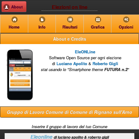
Elezioni on line
About
Home
Info
Risultati
Grafica
Opzioni
About e Credits
EleONLine
Software Open Source per ogni elezione
di
Luciano Apolito
&
Roberto Gigli
stai usando lo "Smartphone theme
FUTURA n.2
"
Gruppo di Lavoro Comune di Comune di Rignano sull'Arno
Inserire il gruppo di lavoro del tuo Comune
Eleonline
di luciano apolito & roberto gigli