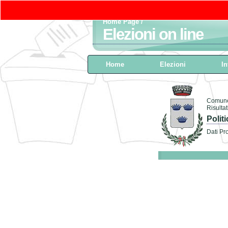
Home Page
/
Elezioni on line
Home
Elezioni
In
Comune
Risulta
Polit
Dati Pro