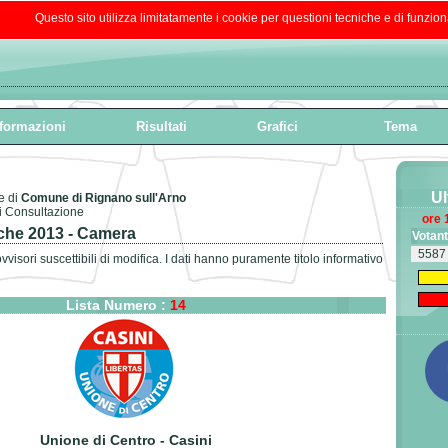
Questo sito utilizza limitatamente i cookie per questioni tecniche e di funzion
formazioni
Risultati
Grafici
Tema
Ul
 di
Comune di Rignano sull'Arno
ti Consultazione
ore 
iche 2013 - Camera
Votant
5587
vvisori suscettibili di modifica. I dati hanno puramente titolo informativo
Lista Numero :
14
Unione di Centro - Casini