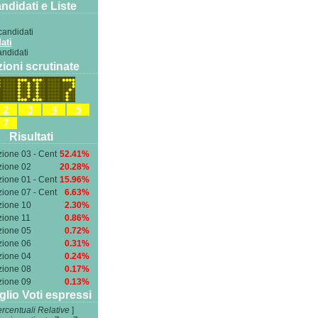
ndidati e Liste
candidati
ati
candidati
ioni scrutinate
2
3
4
5
7
Risultati
zione 03 - Cent
52.41%
zione 02
20.28%
zione 01 - Cent
15.96%
zione 07 - Cent
6.63%
zione 10
2.30%
zione 11
0.86%
zione 05
0.72%
zione 06
0.31%
zione 04
0.24%
zione 08
0.17%
zione 09
0.13%
glio Voti espressi
rcentuali Relative
]