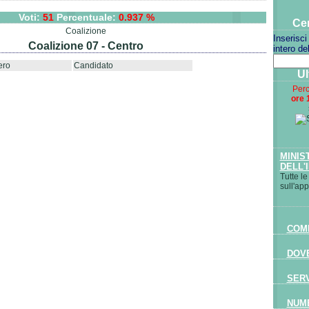
Voti:
51
Percentuale:
0.937 %
Cer
Coalizione
Inserisci
Coalizione 07 - Centro
intero de
ro
Candidato
Ul
Perc
ore 
MINIS
DELL'
Tutte le
sull'ap
COME
DOVE
SERV
NUME