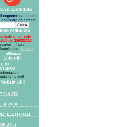
ca il candidato
 il cognome o/e il nome
l candidato da cercare
time Affluenze
entuale tendenziale
15,00 del 25/02/2013
sezioni n. 7 su 7
Tutte le
affluenze
Link utili
TERO
INTERNO
 informazioni
puntamento elett
Notizie Utili
 SI VOTA
 SI VOTA
IZI ELETTORALI
RI UTILI