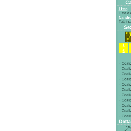
Ca
Lista
Liste e 
Candid
Tutti i 
Sez
1
6
·
Coali
·
Coali
·
Coali
·
Coali
·
Coali
·
Coali
·
Coali
·
Coali
·
Coali
·
Coali
·
Coali
Detta
[
Pe