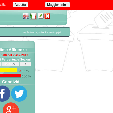
alita
by luciano apolito & roberto gigli
time Affluenze
15,00 del 25/02/2013
i
Percentuale
Sezioni
83.18 %
7
83.18
%
100 %
Condividi